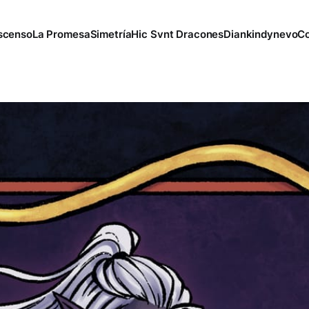
scenso
La Promesa
Simetría
Hic Svnt Dracones
Diankindynevo
Co