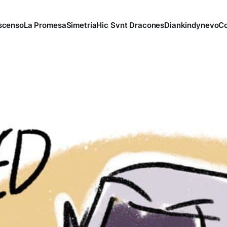
scenso
La Promesa
Simetría
Hic Svnt Dracones
Diankindynevo
Co