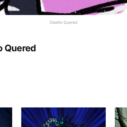
Diseño Quered
o Quered