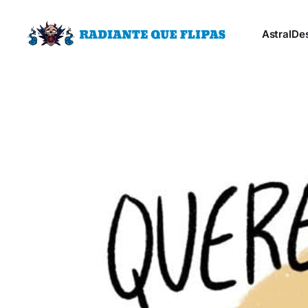
Astral
De