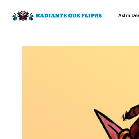
Astral
De