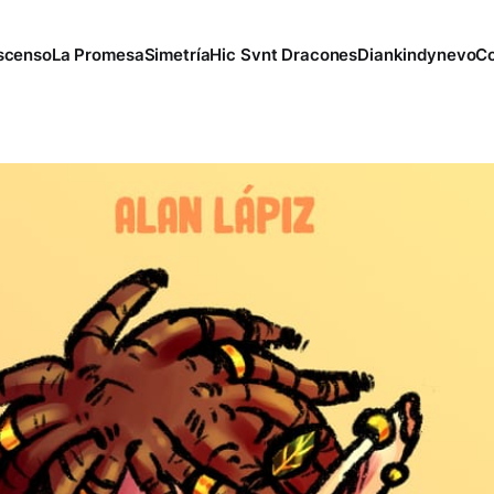
scenso
La Promesa
Simetría
Hic Svnt Dracones
Diankindynevo
Co