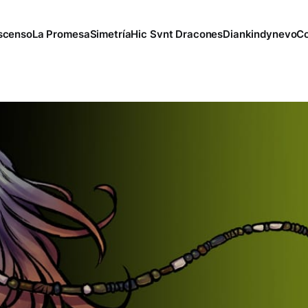
scenso
La Promesa
Simetría
Hic Svnt Dracones
Diankindynevo
Co