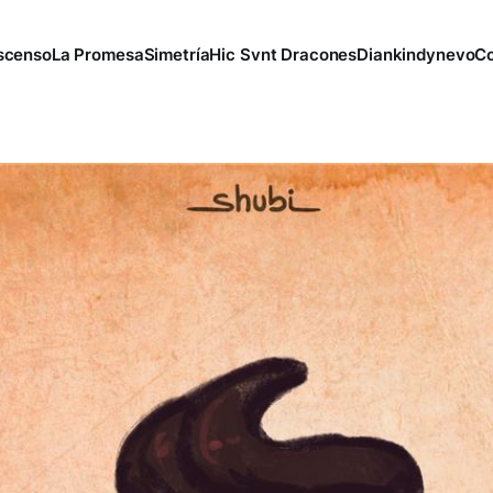
scenso
La Promesa
Simetría
Hic Svnt Dracones
Diankindynevo
Co