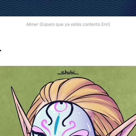
Ailmer (Espero que ya estés contento Enri)
r